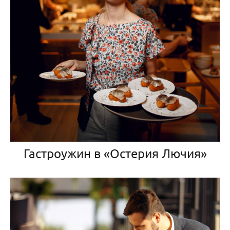
Гастроужин в «Остерия Лючия»